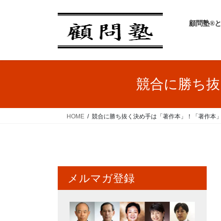
コ
ナ
ン
ビ
顧問塾®
テ
ゲ
ン
ー
ツ
シ
へ
ョ
ス
ン
競合に勝ち抜
キ
に
ッ
移
プ
動
HOME
競合に勝ち抜く決め手は「著作本」！「著作本
メルマガ登録