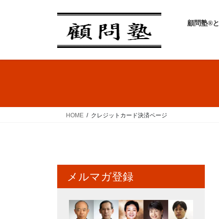
コ
ナ
ン
ビ
顧問塾®
テ
ゲ
ン
ー
ツ
シ
へ
ョ
ス
ン
キ
に
ッ
移
プ
動
HOME
クレジットカード決済ページ
メルマガ登録